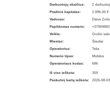
Darbuotojų skaičius:
2 darbuotoja
Pradinis kapitalas:
2 896,00 €
Vadovas:
Daiva Zorku
Papildomas numeris:
+37069882
Veikla:
Grožio salon
Miestas:
Šiauliai
Operatorius:
Telia
Numerio tipas:
Mobilus
Operatoriaus kodas:
686
Iš viso ieškota:
359
Paskutinį kartą ieškota:
2026-08-03