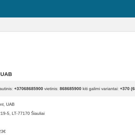
, UAB
autinis:
+37068685900
vietinis:
868685900
kiti galimi variantai:
+370 (6
nt, UAB
219-5, LT-77170 Šiauliai
23€