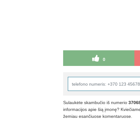
0
Sulaukėte skambučio iš numerio
3706
informacijos apie šią įmonę? Kviečiame 
žemiau esančiuose komentaruose.