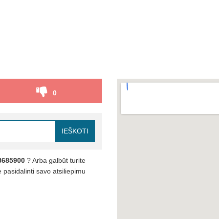
0
IEŠKOTI
8685900
? Arba galbūt turite
pasidalinti savo atsiliepimu