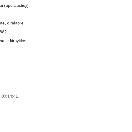
i (apdraustieji)
tė, direktorė
882
ai ir kirpyklos
 09:14:41